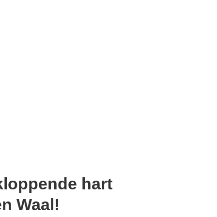
kloppende hart
en Waal!