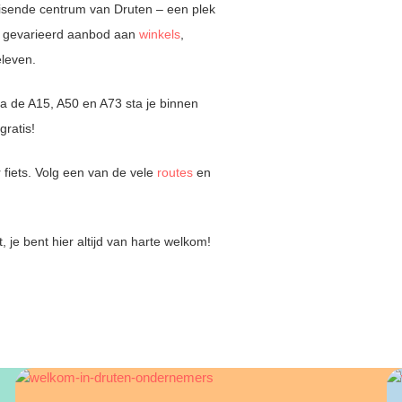
uisende centrum van Druten – een plek
 gevarieerd aanbod aan
winkels
,
beleven.
ia de A15, A50 en A73 sta je binnen
gratis!
 fiets. Volg een van de vele
routes
en
 je bent hier altijd van harte welkom!
PRAKTISCHE INFORMATIE