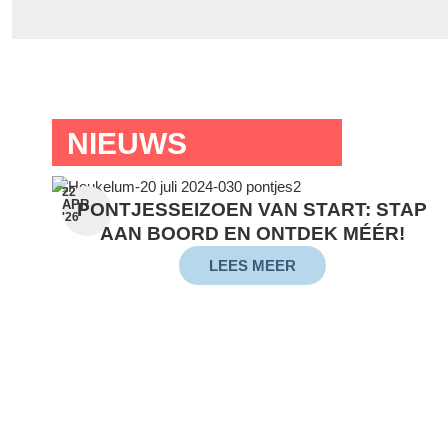
NIEUWS
22
APR
PONTJESSEIZOEN VAN START: STAP
'26
AAN BOORD EN ONTDEK MÉÉR!
LEES MEER