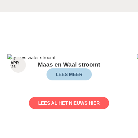
08
APR
Maas en Waal stroomt
'26
LEES MEER
LEES AL HET NIEUWS HIER