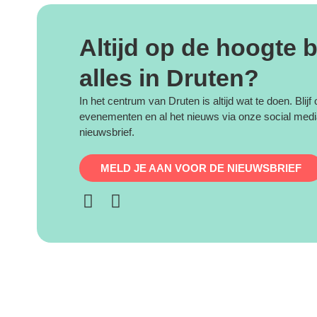
Altijd op de hoogte b
alles in Druten?
In het centrum van Druten is altijd wat te doen. Blijf
evenementen en al het nieuws via onze social medi
nieuwsbrief.
MELD JE AAN VOOR DE NIEUWSBRIEF
F
I
a
n
c
s
e
t
b
a
o
g
o
r