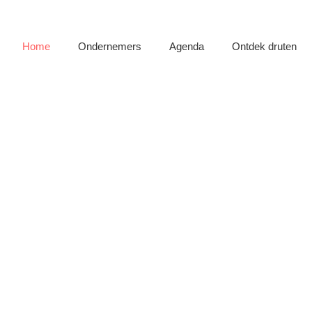
Ga
naar
de
Home
Ondernemers
Agenda
Ontdek druten
inhoud