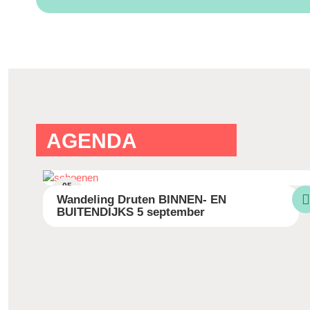
AGENDA
05
SEP
Wandeling Druten BINNEN- EN
'26
BUITENDIJKS 5 september