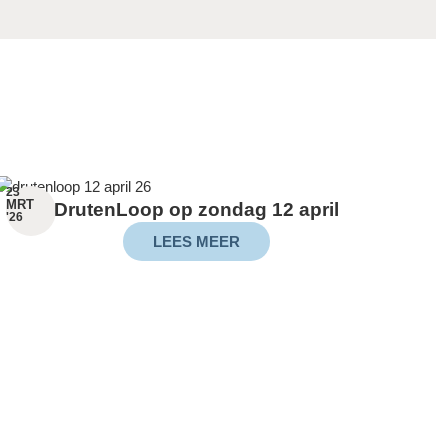
23
MRT
DrutenLoop op zondag 12 april
'26
LEES MEER