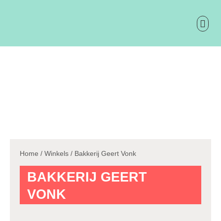
Ga
naar
de
inhoud
ONTDEK 
PRAKTIS
Home
/
Winkels
/ Bakkerij Geert Vonk
BAKKERIJ GEERT
VONK