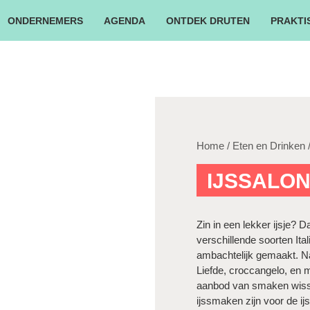
ONDERNEMERS
AGENDA
ONTDEK DRUTEN
PRAKTI
Home
/
Eten en Drinken
/
IJSSALON
Zin in een lekker ijsje? D
verschillende soorten It
ambachtelijk gemaakt. N
Liefde, croccangelo, en 
aanbod van smaken wissel
ijssmaken zijn voor de ij