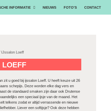
SCHE INFORMATIE
NIEUWS
FOTO’S
CONTACT
 IJssalon Loeff
 LOEFF
an zit u goed bij ijssalon Loeff. U heeft keuze uit 26
aliaans schepijs. Deze worden elke dag vers en
aast de standaard smaken zijn daar ook Drutense
maandelijks een speciaal ijsje van de maand. Het
t telkens zodat er altijd verrassende en nieuwe
sliefhebber. Liever een softijsje? Ook deze hebben