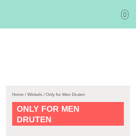
Ga
naar
de
inhoud
ONTDEK 
PRAKTIS
Home
/
Winkels
/ Only for Men Druten
ONLY FOR MEN
DRUTEN