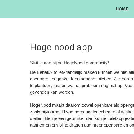
Ga
HOME
naar
de
inhoud
Hoge nood app
Sluit je aan bij de HogeNood community!
De Benelux toiletvriendelijk maken kunnen we niet al
openbare, toegankelijk en schone toiletten. Zij voeren
te plaatsen, lossen we het probleem nog niet op. Voor
gevonden kan worden.
HogeNood maakt daarom zowel openbare als opengestel
zoals bijvoorbeeld van horecagelegenheden of winkels
stellen. Ben je een gebruiker dan kun je toiletsuggest
aannemen om bij te dragen aan meer openbare en openg