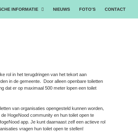
SCHE INFORMATIE
NIEUWS
FOTO’S
CONTACT
 rol in het terugdringen van het tekort aan
worden in de gemeente. Door alleen openbare toiletten
ang dat er op maximaal 500 meter lopen een toilet
letten van organisaties opengesteld kunnen worden,
an de HogeNood community en hun toilet open te
e HogeNood app. Je kunt daarnaast zelf een actieve rol
isaties vragen hun toilet open te stellen!