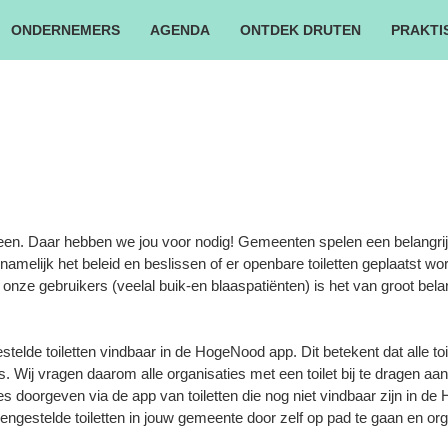
ONDERNEMERS
AGENDA
ONTDEK DRUTEN
PRAKTI
leen. Daar hebben we jou voor nodig! Gemeenten spelen een belangrijke
 namelijk het beleid en beslissen of er openbare toiletten geplaatst 
 onze gebruikers (veelal buik-en blaaspatiënten) is het van groot bel
de toiletten vindbaar in de HogeNood app. Dit betekent dat alle toi
. Wij vragen daarom alle organisaties met een toilet bij te dragen a
ies doorgeven via de app van toiletten die nog niet vindbaar zijn in d
estelde toiletten in jouw gemeente door zelf op pad te gaan en organ