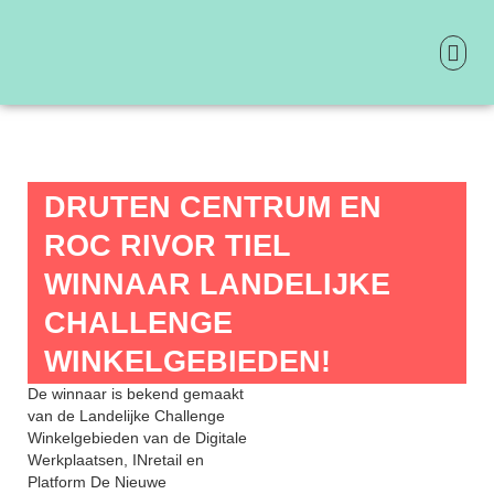
Ga
naar
de
inhoud
ONTDEK 
PRAKTIS
DRUTEN CENTRUM EN
ROC RIVOR TIEL
WINNAAR LANDELIJKE
CHALLENGE
WINKELGEBIEDEN!
De winnaar is bekend gemaakt
van de Landelijke Challenge
Winkelgebieden van de Digitale
Werkplaatsen, INretail en
Platform De Nieuwe