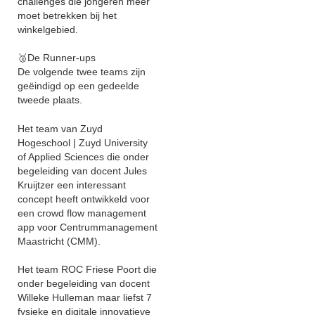
challenges die jongeren meer
moet betrekken bij het
winkelgebied.
🥈De Runner-ups
De volgende twee teams zijn
geëindigd op een gedeelde
tweede plaats.
Het team van Zuyd
Hogeschool | Zuyd University
of Applied Sciences die onder
begeleiding van docent Jules
Kruijtzer een interessant
concept heeft ontwikkeld voor
een crowd flow management
app voor Centrummanagement
Maastricht (CMM).
Het team ROC Friese Poort die
onder begeleiding van docent
Willeke Hulleman maar liefst 7
fysieke en digitale innovatieve