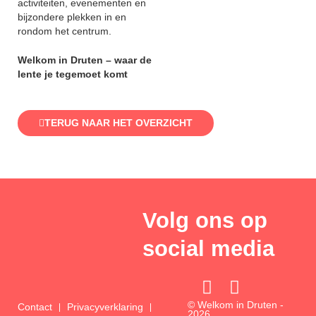
activiteiten, evenementen en
bijzondere plekken in en
rondom het centrum.
Welkom in Druten – waar de
lente je tegemoet komt
TERUG NAAR HET OVERZICHT
Volg ons op
social media
F
I
a
n
© Welkom in Druten -
Contact
Privacyverklaring
2026