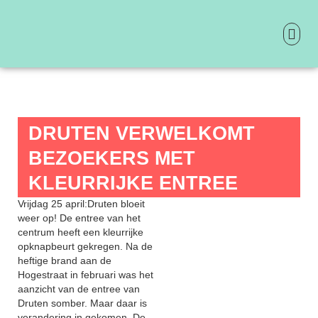
Ga
naar
de
inhoud
ONTDEK 
PRAKTIS
DRUTEN VERWELKOMT
BEZOEKERS MET
KLEURRIJKE ENTREE
Vrijdag 25 april:Druten bloeit
weer op! De entree van het
centrum heeft een kleurrijke
opknapbeurt gekregen. Na de
heftige brand aan de
Hogestraat in februari was het
aanzicht van de entree van
Druten somber. Maar daar is
verandering in gekomen. De