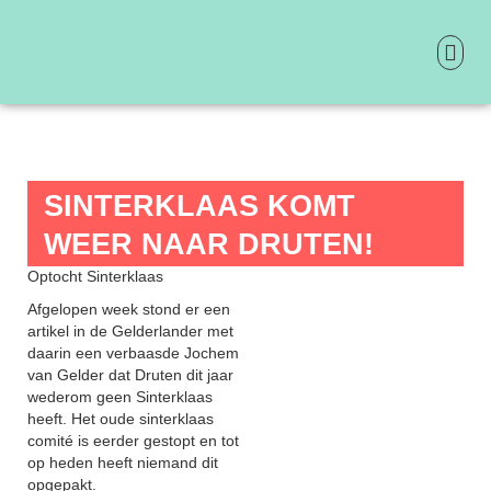
Ga
naar
de
inhoud
ONTDEK 
PRAKTIS
SINTERKLAAS KOMT
WEER NAAR DRUTEN!
Optocht Sinterklaas
Afgelopen week stond er een
artikel in de Gelderlander met
daarin een verbaasde Jochem
van Gelder dat Druten dit jaar
wederom geen Sinterklaas
heeft. Het oude sinterklaas
comité is eerder gestopt en tot
op heden heeft niemand dit
opgepakt.