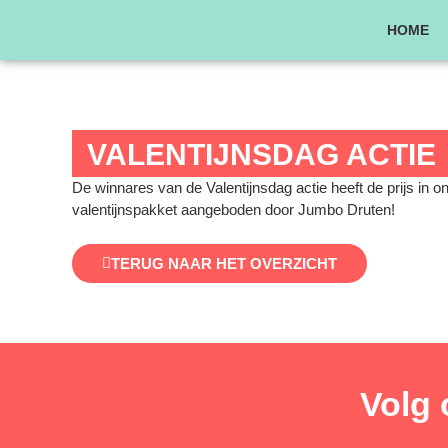
Ga
HOME
naar
de
inhoud
VALENTIJNSDAG ACTIE
De winnares van de Valentijnsdag actie heeft de prijs in 
valentijnspakket aangeboden door Jumbo Druten!
TERUG NAAR HET OVERZICHT
Volg 