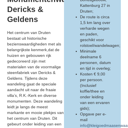
Kattenburg 27 in
Dericks &
Druten;
Geldens
De route is circa
1,5 km lang over
verharde wegen
Het centrum van Druten
en paden,
bestaat uit historische
geschikt voor
bezienswaardigheden met als
rolstoel/wandelwagen;
belangrijkste kenmerk,dat de
Minimale
huizen en gebouwen rijk
deelname 6
gedecoreerd zijn met
personen, datum
materialen van de voormalige
en tijd in overleg;
steenfabriek van Dericks &
Kosten € 9,00
Geldens. Tijdens deze
per persoon.
wandeling gaat de speciale
(Inclusief
aandacht uit naar de fraaie
koffie/thee en
villa’s, R.K.-Kerk en diverse
onder leiding
monumenten. Deze wandeling
van een ervaren
leidt je langs de meest
gids);
markante en mooie plekjes van
Opgave per e-
het centrum van Druten. Dit
mail
gebeurt onder leiding van een
info@kleigoedmaasenwaal