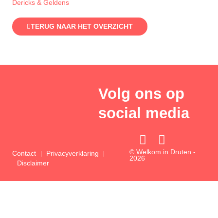
Dericks & Geldens
TERUG NAAR HET OVERZICHT
Volg ons op
social media
F
I
a
n
© Welkom in Druten -
Contact
Privacyverklaring
2026
c
s
Disclaimer
e
t
b
a
o
g
o
r