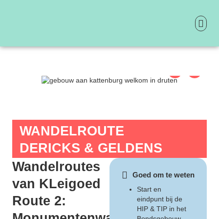
Ga
naar
de
inhoud
ONTDEK 
PRAKTIS
WANDELROUTE
DERICKS & GELDENS
Wandelroutes
Goed om te weten
van KLeigoed
Start en
Route 2:
eindpunt bij de
HIP & TIP in het
Monumentenwandeling
Bondsgebouw,